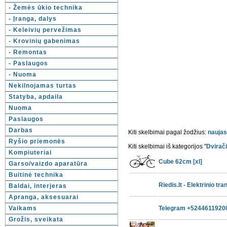
- Žemės ūkio technika
- Įranga, dalys
- Keleivių pervežimas
- Krovinių gabenimas
- Remontas
- Paslaugos
- Nuoma
Nekilnojamas turtas
Statyba, apdaila
Nuoma
Paslaugos
Darbas
Kiti skelbimai pagal žodžius:
naujas
Ryšio priemonės
Kiti skelbimai iš kategorijos "
Dvirači
Kompiuteriai
Cube 62cm [xl]
Garso/vaizdo aparatūra
Buitinė technika
Riedis.lt - Elektrinio tr
Baldai, interjeras
Apranga, aksesuarai
Vaikams
Telegram +52446119200
Grožis, sveikata