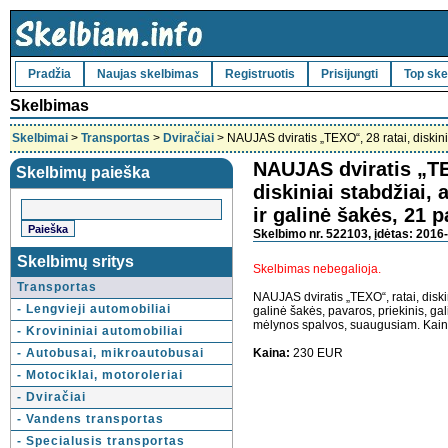
Pradžia
Naujas skelbimas
Registruotis
Prisijungti
Top ske
Skelbimas
Skelbimai
>
Transportas
>
Dviračiai
> NAUJAS dviratis „TEXO“, 28 ratai, diskini
NAUJAS dviratis „TE
Skelbimų paieška
diskiniai stabdžiai, 
ir galinė šakės, 21 
Skelbimo nr. 522103, įdėtas: 2016-
Skelbimų sritys
Skelbimas nebegalioja.
Transportas
NAUJAS dviratis „TEXO“, ratai, diskin
- Lengvieji automobiliai
galinė šakės, pavaros, priekinis, ga
mėlynos spalvos, suaugusiam. Kaina 
- Krovininiai automobiliai
- Autobusai, mikroautobusai
Kaina:
230 EUR
- Motociklai, motoroleriai
- Dviračiai
- Vandens transportas
- Specialusis transportas