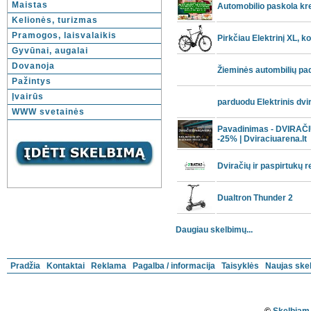
Maistas
Automobilio paskola kre
Kelionės, turizmas
Pramogos, laisvalaikis
Pirkčiau Elektrinį XL, 
Gyvūnai, augalai
Dovanoja
Žieminės autombilių p
Pažintys
Įvairūs
parduodu Elektrinis dvir
WWW svetainės
Pavadinimas - DVIRAČ
-25% | Dviraciuarena.lt
Dviračių ir paspirtukų 
Dualtron Thunder 2
Daugiau skelbimų...
Pradžia
Kontaktai
Reklama
Pagalba / informacija
Taisyklės
Naujas ske