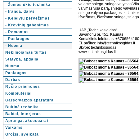
valome sniega, sniego valymas Viln
- Žemės ūkio technika
valymas visa parą, sniego valymas 
- Įranga, dalys
sniego valymo paslaugos, techniko
išvežimas, išvežame sniegą, sniego
- Keleivių pervežimas
- Krovinių gabenimas
UAB „Technikos gidas“
- Remontas
Savanoriu pr. 451, Kaunas
- Paslaugos
Kontaktinis telefonas: +37065641
El. paštas: info@technikosgidas.lt
- Nuoma
Skype: technikosgidas
www.technikosgidas.lt
Nekilnojamas turtas
Statyba, apdaila
Nuoma
Paslaugos
Darbas
Ryšio priemonės
Kompiuteriai
Garso/vaizdo aparatūra
Buitinė technika
Baldai, interjeras
Apranga, aksesuarai
Vaikams
Grožis, sveikata