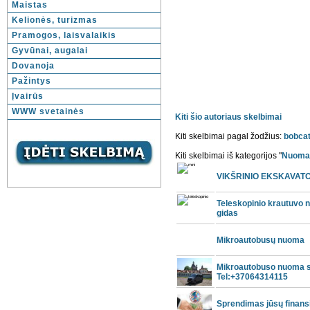
Maistas
Kelionės, turizmas
Pramogos, laisvalaikis
Gyvūnai, augalai
Dovanoja
Pažintys
Įvairūs
WWW svetainės
Kiti šio autoriaus skelbimai
Kiti skelbimai pagal žodžius:
bobca
Kiti skelbimai iš kategorijos "
Nuoma
VIKŠRINIO EKSKAVATO
Teleskopinio krautuvo
gidas
Mikroautobusų nuoma
Mikroautobuso nuoma s
Tel:+37064314115
Sprendimas jūsų finans