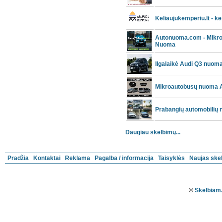
Keliaujukemperiu.lt - 
Autonuoma.com - Mikro
Nuoma
Ilgalaikė Audi Q3 nuoma
Mikroautobusų nuoma A
Prabangių automobilių
Daugiau skelbimų...
Pradžia
Kontaktai
Reklama
Pagalba / informacija
Taisyklės
Naujas ske
©
Skelbiam.