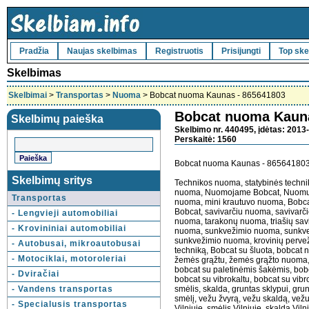
Pradžia
Naujas skelbimas
Registruotis
Prisijungti
Top ske
Skelbimas
Skelbimai
>
Transportas
>
Nuoma
> Bobcat nuoma Kaunas - 865641803
Bobcat nuoma Kauna
Skelbimų paieška
Skelbimo nr. 440495, įdėtas: 2013-
Perskaitė: 1560
Bobcat nuoma Kaunas - 86564180
Skelbimų sritys
Technikos nuoma, statybinės techni
nuoma, Nuomojame Bobcat, Nuomuo
Transportas
nuoma, mini krautuvo nuoma, Bobca
Bobcat, savivarčiu nuoma, savivarč
- Lengvieji automobiliai
nuoma, tarakonų nuoma, triašių savi
- Krovininiai automobiliai
nuoma, sunkvežimio nuoma, sunkvež
sunkvežimio nuoma, krovinių perve
- Autobusai, mikroautobusai
techniką, Bobcat su šluota, bobcat
- Motociklai, motoroleriai
žemės grąžtu, žemės grąžto nuoma, 
bobcat su paletinėmis šakėmis, bobc
- Dviračiai
bobcat su vibrokaltu, bobcat su vib
- Vandens transportas
smėlis, skalda, gruntas sklypui, gru
smėlį, vežu žvyrą, vežu skaldą, vež
- Specialusis transportas
Vilniuje, smėlis Vilniuje, skalda Vil